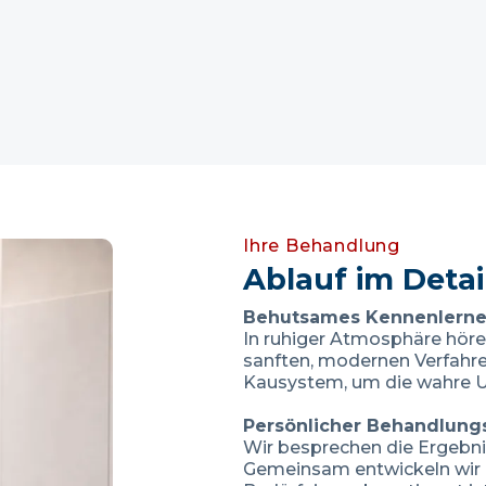
hnen, diese Signale Ihres Körpers richtig zu
deuten und behutsam zu behandeln.
Ihre Behandlung
Ablauf im Detai
Behutsames Kennenlerne
In ruhiger Atmosphäre höre
sanften, modernen Verfahren
Kausystem, um die wahre U
Persönlicher Behandlungs
Wir besprechen die Ergebnis
Gemeinsam entwickeln wir e