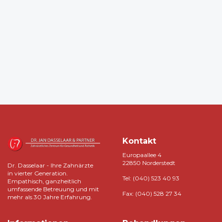
Zahnimplantat-Kosten in
Hamburg – Der Ratgeber für
2025/2026
Artikel lesen
Kontakt
Europaallee 4
22850 Norderstedt
Dr. Dasselaar - Ihre Zahnärzte
in vierter Generation.
Tel: (040) 523 40 93
Empathisch, ganzheitlich
umfassende Betreuung und mit
Fax: (040) 528 27 34
mehr als 30 Jahre Erfahrung.